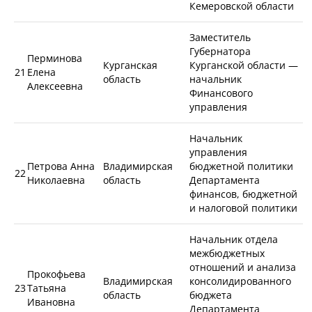
Кемеровской области
Заместитель
Губернатора
Перминова
Курганская
Курганской области —
21
Елена
область
начальник
Алексеевна
Финансового
управления
Начальник
управления
Петрова Анна
Владимирская
бюджетной политики
22
Николаевна
область
Департамента
финансов, бюджетной
и налоговой политики
Начальник отдела
межбюджетных
отношений и анализа
Прокофьева
Владимирская
консолидированного
23
Татьяна
область
бюджета
Ивановна
Департамента