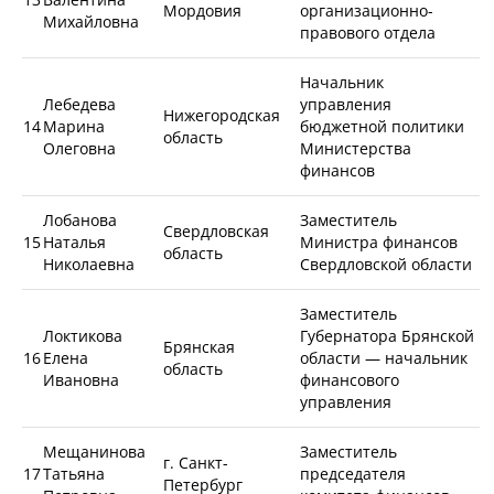
Мордовия
организационно-
Михайловна
правового отдела
Начальник
Лебедева
управления
Нижегородская
14
Марина
бюджетной политики
область
Олеговна
Министерства
финансов
Лобанова
Заместитель
Свердловская
15
Наталья
Министра финансов
область
Николаевна
Свердловской области
Заместитель
Локтикова
Губернатора Брянской
Брянская
16
Елена
области — начальник
область
Ивановна
финансового
управления
Мещанинова
Заместитель
г. Санкт-
17
Татьяна
председателя
Петербург