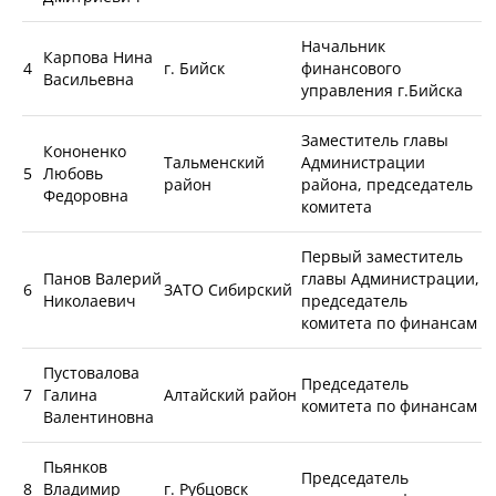
Начальник
Карпова Нина
4
г. Бийск
финансового
Васильевна
управления г.Бийска
Заместитель главы
Кононенко
Тальменский
Администрации
5
Любовь
район
района, председатель
Федоровна
комитета
Первый заместитель
Панов Валерий
главы Администрации,
6
ЗАТО Сибирский
Николаевич
председатель
комитета по финансам
Пустовалова
Председатель
7
Галина
Алтайский район
комитета по финансам
Валентиновна
Пьянков
Председатель
8
Владимир
г. Рубцовск