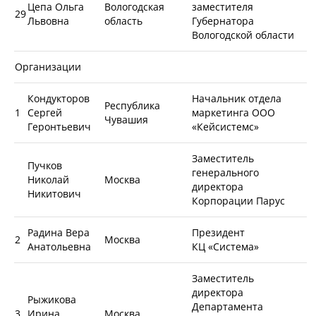
Цепа Ольга
Вологодская
заместителя
29
Львовна
область
Губернатора
Вологодской области
Организации
Кондукторов
Начальник отдела
Республика
1
Сергей
маркетинга ООО
Чувашия
Геронтьевич
«Кейсистемс»
Заместитель
Пучков
генерального
Николай
Москва
директора
Никитович
Корпорации Парус
Радина Вера
Президент
2
Москва
Анатольевна
КЦ «Система»
Заместитель
директора
Рыжикова
Департамента
3
Ирина
Москва