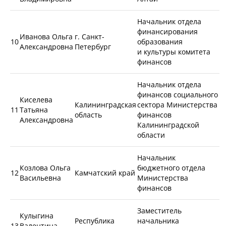
Начальник отдела
финансирования
Иванова Ольга
г. Санкт-
10
образования
Александровна
Петербург
и культуры комитета
финансов
Начальник отдела
финансов социального
Киселева
Калининградская
сектора Министерства
11
Татьяна
область
финансов
Александровна
Калининградской
области
Начальник
Козлова Ольга
бюджетного отдела
12
Камчатский край
Васильевна
Министерства
финансов
Заместитель
Кулыгина
Республика
начальника
13
Валентина