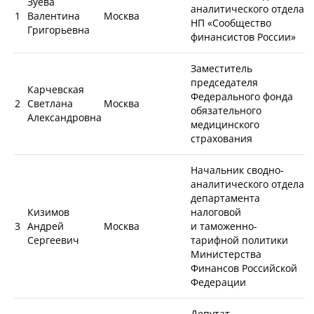
Зуева
аналитического отдела
1
Валентина
Москва
НП «Сообщество
Григорьевна
финансистов России»
Заместитель
председателя
Карчевская
Федерального фонда
2
Светлана
Москва
обязательного
Александровна
медицинского
страхования
Начальник сводно-
аналитического отдела
департамента
Кизимов
налоговой
3
Андрей
Москва
и таможенно-
Сергеевич
тарифной политики
Министерства
Финансов Российской
Федерации
Депутат