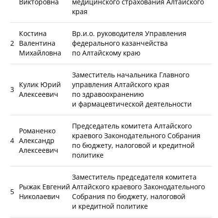
Викторовна
медицинского страхования Алтайского
края
Костина
Вр.и.о. руководителя Управления
2
Валентина
федерального казанчейства
Михайловна
по Алтайскому краю
Заместитель начальника Главного
Кулик Юрий
управления Алтайского края
3
Алексеевич
по здравоохранению
и фармацевтической деятельности
Председатель комитета Алтайского
Романенко
краевого Законодательного Собрания
4
Александр
по бюджету, налоговой и кредитной
Алексеевич
политике
Заместитель председателя комитета
Рыжак Евгений
Алтайского краевого Законодательного
5
Николаевич
Собрания по бюджету, налоговой
и кредитной политике