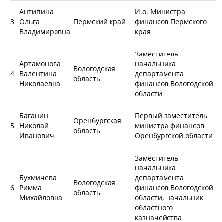
Антипина
И.о. Министра
3
Ольга
Пермский край
финансов Пермского
Владимировна
края
Заместитель
Артамонова
начальника
Вологодская
4
Валентина
департамента
область
Николаевна
финансов Вологодской
области
Баганин
Первый заместитель
Оренбургская
5
Николай
министра финансов
область
Иванович
Оренбургской области
Заместитель
начальника
Бухмичева
департамента
Вологодская
6
Римма
финансов Вологодской
область
Михайловна
области, начальник
областного
казначейства