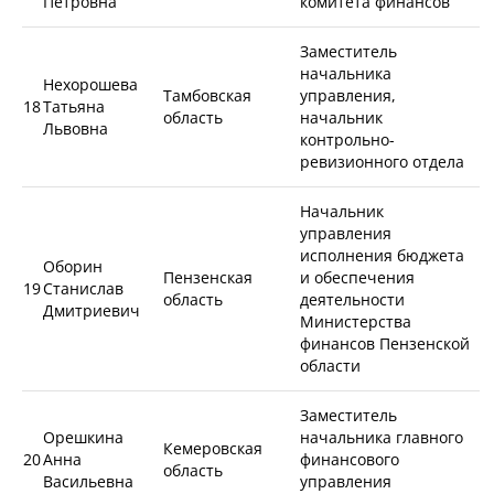
Петровна
комитета финансов
Заместитель
начальника
Нехорошева
Тамбовская
управления,
18
Татьяна
область
начальник
Львовна
контрольно-
ревизионного отдела
Начальник
управления
исполнения бюджета
Оборин
Пензенская
и обеспечения
19
Станислав
область
деятельности
Дмитриевич
Министерства
финансов Пензенской
области
Заместитель
Орешкина
начальника главного
Кемеровская
20
Анна
финансового
область
Васильевна
управления