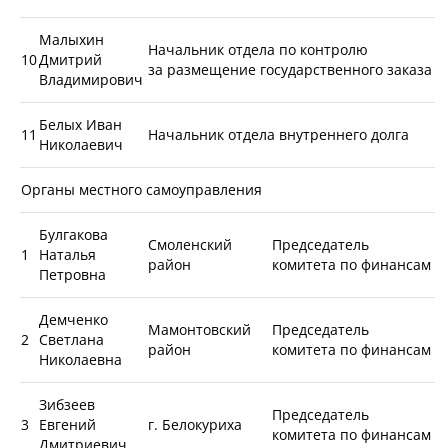
Малыхин
Начальник отдела по контролю
10
Дмитрий
за размещение государственного заказа
Владимирович
Белых Иван
11
Начальник отдела внутреннего долга
Николаевич
Органы местного самоуправления
Булгакова
Смоленский
Председатель
1
Наталья
район
комитета по финансам
Петровна
Демченко
Мамонтовский
Председатель
2
Светлана
район
комитета по финансам
Николаевна
Зибзеев
Председатель
3
Евгений
г. Белокуриха
комитета по финансам
Дмитриевич