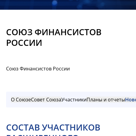
Новости
Мероприятия
СОЮЗ ФИНАНСИСТОВ
Материалы
РОССИИ
Обмен
опытом
Союз Финансистов России
Вступить
О Союзе
Совет Союза
Участники
Планы и отчеты
Нов
СОСТАВ УЧАСТНИКОВ