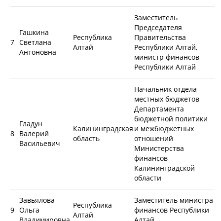
Заместитель
Председателя
Гашкина
Республика
Правительства
7
Светлана
Алтай
Республики Алтай,
Антоновна
министр финансов
Республики Алтай
Начальник отдела
местных бюджетов
Департамента
бюджетной политики
Гладун
Калининградская
и межбюджетных
8
Валерий
область
отношений
Васильевич
Министерства
финансов
Калининградской
области
Завьялова
Заместитель министра
Республика
9
Ольга
финансов Республики
Алтай
Владимировна
Алтай