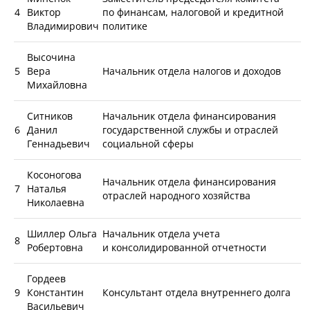
4
Виктор
по финансам, налоговой и кредитной
Владимирович
политике
Высочина
5
Вера
Начальник отдела налогов и доходов
Михайловна
Ситников
Начальник отдела финансирования
6
Данил
государственной службы и отраслей
Геннадьевич
социальной сферы
Косоногова
Начальник отдела финансирования
7
Наталья
отраслей народного хозяйства
Николаевна
Шиллер Ольга
Начальник отдела учета
8
Робертовна
и консолидированной отчетности
Гордеев
9
Константин
Консультант отдела внутреннего долга
Васильевич