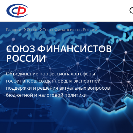
О
Главная
О нас
Союз Финансистов России
нас
СОЮЗ ФИНАНСИСТОВ
О
РОССИИ
СФР
Совет
Объединение профессионалов сферы
Союза
госфинансов, созданное для экспертной
Участники
поддержки и решения актуальных вопросов
бюджетной и налоговой политики
Планы
и
отчеты
Контакты