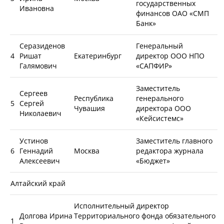
государственных
Ивановна
финансов ОАО «СМП
Банк»
Серазиденов
Генеральный
4
Ришат
Екатеринбург
директор ООО НПО
Галямович
«САПФИР»
Заместитель
Сергеев
Республика
генерального
5
Сергей
Чувашия
директора ООО
Николаевич
«Кейсистемс»
Устинов
Заместитель главного
6
Геннадий
Москва
редактора журнала
Алексеевич
«Бюджет»
Алтайский край
Исполнительный директор
Долгова Ирина
Территориального фонда обязательного
1