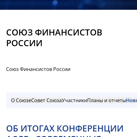
Новости
Мероприятия
СОЮЗ ФИНАНСИСТОВ
Материалы
РОССИИ
Обмен
опытом
Союз Финансистов России
Вступить
О Союзе
Совет Союза
Участники
Планы и отчеты
Нов
ОБ ИТОГАХ КОНФЕРЕНЦИИ