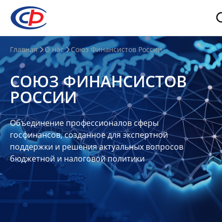
О
Главная
О нас
Союз Финансистов России
нас
СОЮЗ ФИНАНСИСТОВ
О
РОССИИ
СФР
Совет
Объединение профессионалов сферы
Союза
госфинансов, созданное для экспертной
Участники
поддержки и решения актуальных вопросов
бюджетной и налоговой политики
Планы
и
отчеты
Контакты