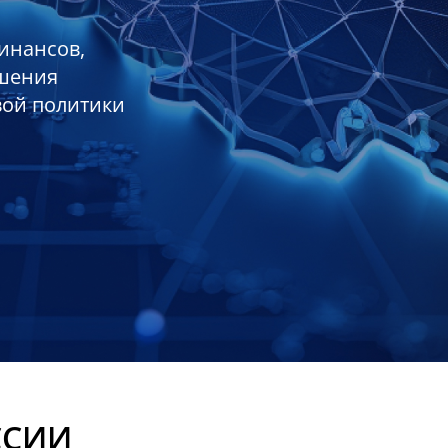
инансов,
ешения
вой политики
ССИИ