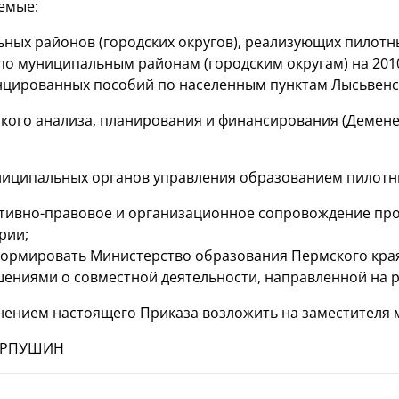
аемые:
ных районов (городских округов), реализующих пилотны
о муниципальным районам (городским округам) на 2010
цированных пособий по населенным пунктам Лысьвенс
ского анализа, планирования и финансирования (Демен
ниципальных органов управления образованием пилотн
ивно-правовое и организационное сопровождение прое
рии;
ормировать Министерство образования Пермского края
ениями о совместной деятельности, направленной на 
лнением настоящего Приказа возложить на заместителя м
 КАРПУШИН