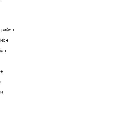
й район
айон
йон
н
он
н
он