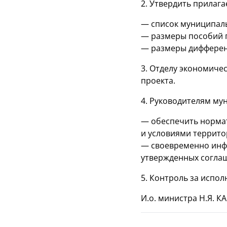
2. Утвердить прилаг
— список муниципаль
— размеры пособий п
— размеры дифферен
3. Отделу экономиче
проекта.
4. Руководителям му
— обеспечить нормат
и условиями террито
— своевременно инф
утвержденных соглаш
5. Контроль за испо
И.о. министра Н.Я.