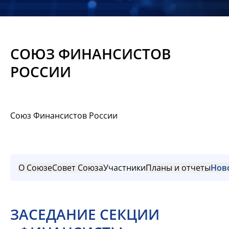
Новости
Мероприятия
СОЮЗ ФИНАНСИСТОВ
Материалы
РОССИИ
Обмен
опытом
Союз Финансистов России
Вступить
О Союзе
Совет Союза
Участники
Планы и отчеты
Нов
ЗАСЕДАНИЕ СЕКЦИИ