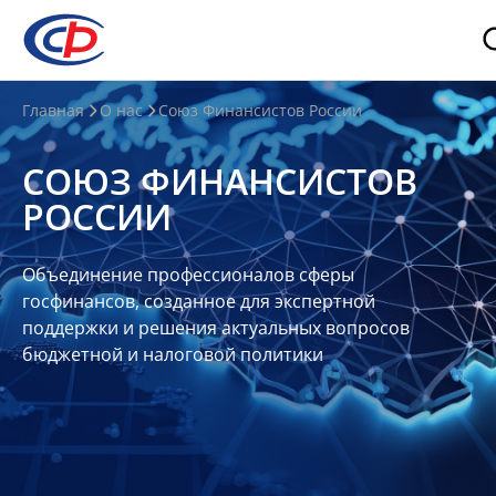
О
Главная
О нас
Союз Финансистов России
нас
СОЮЗ ФИНАНСИСТОВ
О
РОССИИ
СФР
Совет
Объединение профессионалов сферы
Союза
госфинансов, созданное для экспертной
Участники
поддержки и решения актуальных вопросов
бюджетной и налоговой политики
Планы
и
отчеты
Контакты