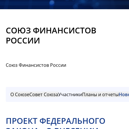
Новости
Мероприятия
СОЮЗ ФИНАНСИСТОВ
Материалы
РОССИИ
Обмен
опытом
Союз Финансистов России
Вступить
О Союзе
Совет Союза
Участники
Планы и отчеты
Нов
ПРОЕКТ ФЕДЕРАЛЬНОГО