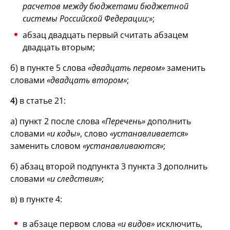
расчетов между бюджетами бюджетной
системы Российской Федерации;»
;
абзац двадцать первый считать абзацем
двадцать вторым;
б) в пункте 5 слова
«двадцать первом»
заменить
словами
«двадцать втором»
;
4)
в статье 21:
а) пункт 2 после слова
«Перечень»
дополнить
словами
«и коды»
, слово
«устанавливается»
заменить словом
«устанавливаются»
;
б) абзац второй подпункта 3 пункта 3 дополнить
словами
«и следствия»
;
в) в пункте 4:
в абзаце первом слова
«и видов»
исключить,