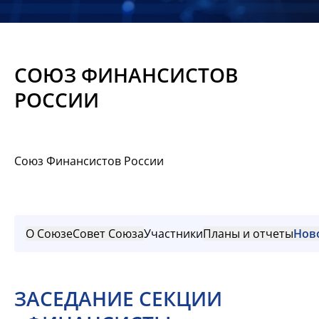
Новости
Мероприятия
СОЮЗ ФИНАНСИСТОВ
Материалы
РОССИИ
Обмен
опытом
Союз Финансистов России
Вступить
О Союзе
Совет Союза
Участники
Планы и отчеты
Нов
ЗАСЕДАНИЕ СЕКЦИИ