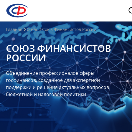
О
Главная
О нас
Союз Финансистов России
нас
СОЮЗ ФИНАНСИСТОВ
О
РОССИИ
СФР
Совет
Объединение профессионалов сферы
Союза
госфинансов, созданное для экспертной
Участники
поддержки и решения актуальных вопросов
бюджетной и налоговой политики
Планы
и
отчеты
Контакты